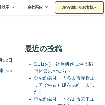
件検索
会社案内
DMが届いたお客様へ
最近の投稿
月12日
8/11(火) 社員研修に伴う臨
事へ
»
時休業のお知らせ
◇成約御礼◇うるま市赤野エ
リアで中古戸建を成約しまし
た！
◇成約御礼◇うるま市宮里エ