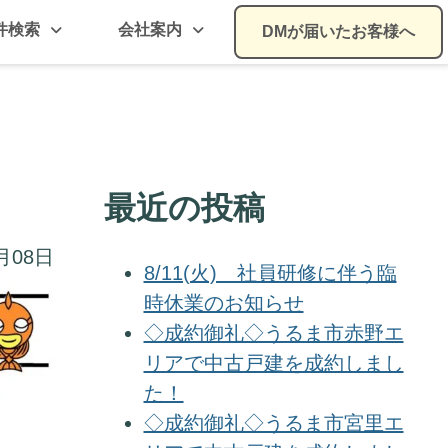
件検索
会社案内
DMが届いたお客様へ
最近の投稿
月08日
8/11(火) 社員研修に伴う臨
時休業のお知らせ
◇成約御礼◇うるま市赤野エ
リアで中古戸建を成約しまし
た！
◇成約御礼◇うるま市宮里エ