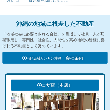
月27日
古戸建を成約しました！
沖縄の地域に根差した
不動産
「地域社会に必要とされる会社」を目指して社員一人が切
磋琢磨し、専門性、社会性、人間性を高め地域の皆様に喜
ばれる不動産として努めています。
会社案内
有限会社サンサン沖縄
コザ店（本店）