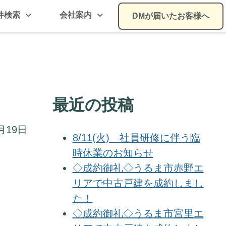
件検索
会社案内
DMが届いたお客様へ
最近の投稿
月19日
8/11(火) 社員研修に伴う臨
時休業のお知らせ
◇成約御礼◇うるま市赤野エ
リアで中古戸建を成約しまし
た！
◇成約御礼◇うるま市宮里エ