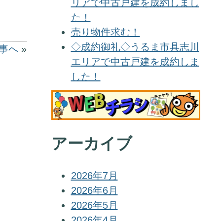
リアで中古戸建を成約しまし
た！
売り物件求む！
◇成約御礼◇うるま市具志川
事へ
»
エリアで中古戸建を成約しま
した！
アーカイブ
2026年7月
2026年6月
2026年5月
2026年4月